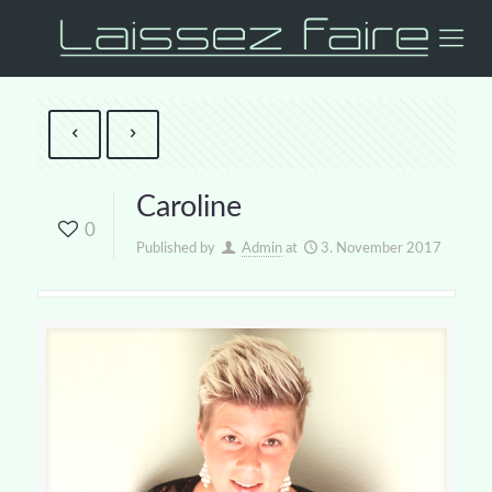
Caroline
0
Published by
Admin
at
3. November 2017